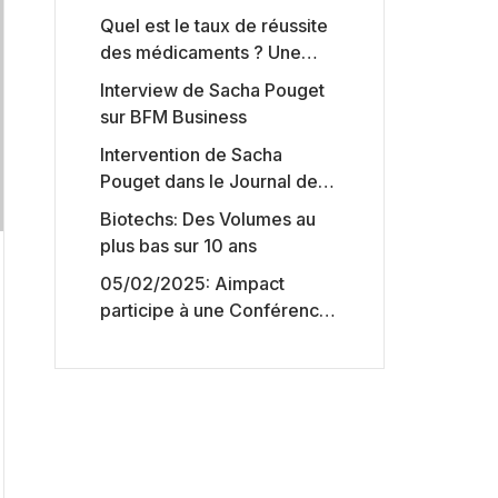
Quel est le taux de réussite
des médicaments ? Une
étude intéressante chez les
Interview de Sacha Pouget
Big Pharmas
sur BFM Business
Intervention de Sacha
Pouget dans le Journal des
Biotechs de Boursorama
Biotechs: Des Volumes au
plus bas sur 10 ans
05/02/2025: Aimpact
participe à une Conférence
sur l’accès aux marchés de
capitaux américains,
organisée par Jones Day en
collaboration avec le
Nasdaq et BNY