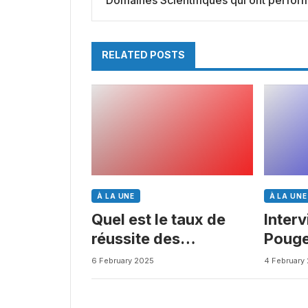
cette année — et ceux qui ont le plus
souffert ?
RELATED POSTS
À LA UNE
À LA UNE
Quel est le taux de
Inter
réussite des
Pouge
médicaments ? Une
Busin
6 February 2025
4 February
étude intéressante
chez les Big Pharmas