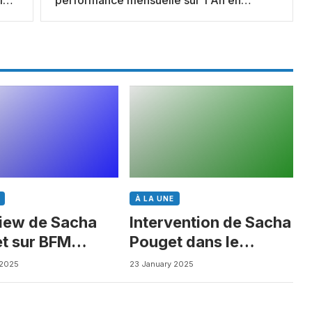
Janvier 2019
À LA UNE
view de Sacha
Intervention de Sacha
t sur BFM
Pouget dans le
ess
Journal des Biotechs
 2025
23 January 2025
de Boursorama