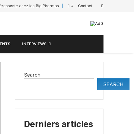
téressante chez les Big Pharmas
Contact
Interview de Sac
4 February 2025
ENTS
INTERVIEWS
Search
SEARCH
Derniers articles