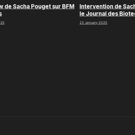
ew de Sacha Pouget sur BFM
Intervention de Sac
s
le Journal des Biot
Boursorama
025
23 January 2025