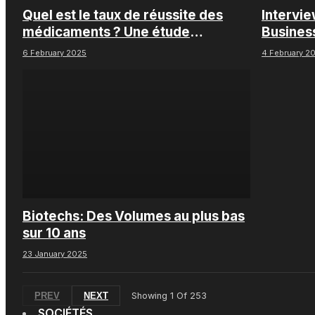
Quel est le taux de réussite des
Intervi
médicaments ? Une étude
Busines
intéressante chez les Big Pharmas
6 February 2025
4 February 2
Biotechs: Des Volumes au plus bas
sur 10 ans
23 January 2025
PREV
NEXT
Showing
1
Of
253
SOCIÉTÉS