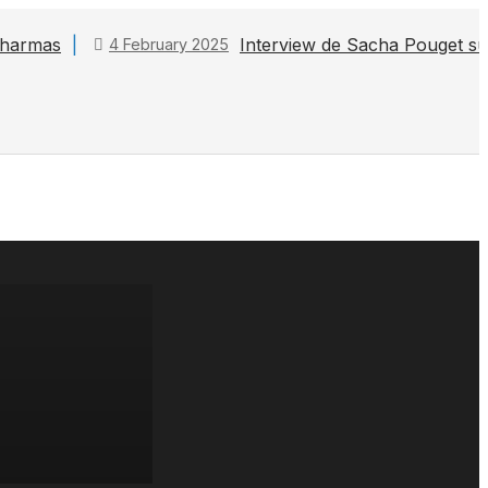
 Pharmas
Interview de Sacha Pouget s
4 February 2025