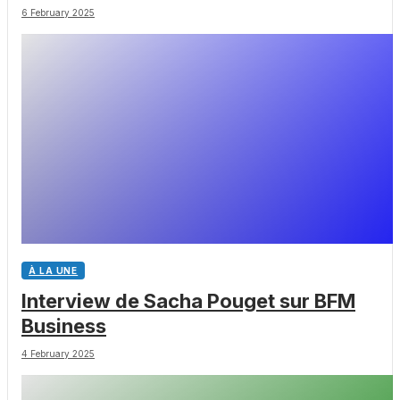
chez les Big Pharmas
6 February 2025
À LA UNE
Interview de Sacha Pouget sur BFM
Business
4 February 2025