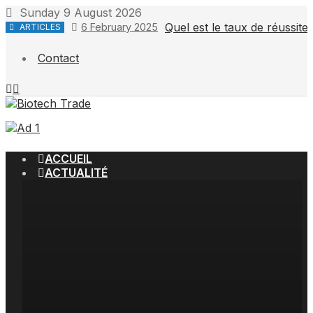
Skip
Sunday 9 August 2026
to
Quel est le taux de réussit
6 February 2025
ARTICLES
content
Contact
ACCUEIL
ACTUALITÉ