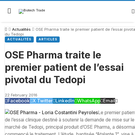
Actualités
OSE Pharma traite le premier patient de l’essai pivota
du Tedopi
ACTUALITÉS
ARTICLES
OSE Pharma traite le
premier patient de l’essai
pivotal du Tedopi
22 February 2016
Facebook
X Twitter
LinkedIn
WhatsApp
Email
Le premier patien
de l’essai clinique destiné à soutenir la demande de mise sur le
marché de Tedopi, principal produit d’OSE Pharma, a désorma
commencé le traitement. L’étude, baptisée “Atalante 1”, vise à