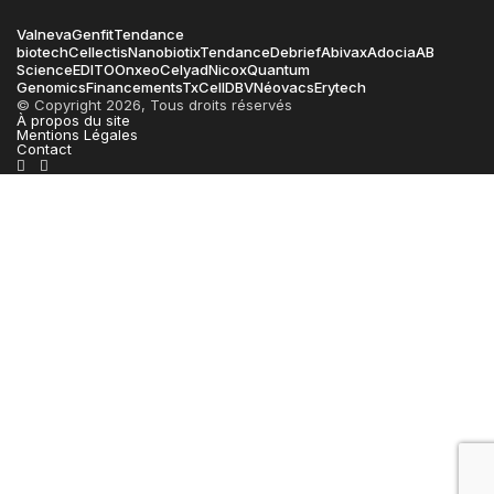
Valneva
Genfit
Tendance
biotech
Cellectis
Nanobiotix
Tendance
Debrief
Abivax
Adocia
AB
Science
EDITO
Onxeo
Celyad
Nicox
Quantum
Genomics
Financements
TxCell
DBV
Néovacs
Erytech
© Copyright 2026, Tous droits réservés
À propos du site
Mentions Légales
Contact