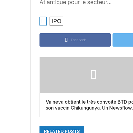
Atlantique pour le secteur…
IPO
Facebook
Valneva obtient le très convoité BTD p
son vaccin Chikungunya. Un Newsflow
riche attend la société
RELATED POSTS