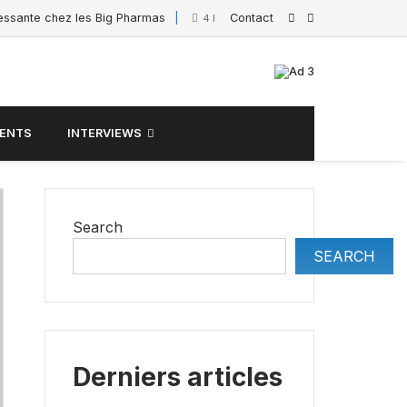
ressante chez les Big Pharmas
Contact
Interview de Sacha
4 February 2025
ENTS
INTERVIEWS
Search
SEARCH
Derniers articles