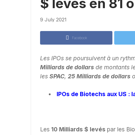
$ levés en 81 
9 July 2021
Facebook
Les IPOs se poursuivent à un rythm
Milliards de dollars
de montants lev
les
SPAC
,
25 Milliards de dollars
o
IPOs de Biotechs aux US : la
Les
10 Milliards $ levés
par les Bi