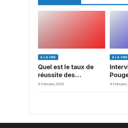
À LA UNE
À LA UNE
Quel est le taux de
Inter
réussite des
Pouge
médicaments ? Une
Busin
6 February 2025
4 February
étude intéressante
chez les Big Pharmas