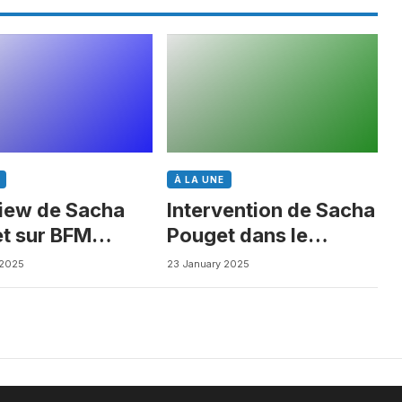
À LA UNE
view de Sacha
Intervention de Sacha
t sur BFM
Pouget dans le
ess
Journal des Biotechs
 2025
23 January 2025
de Boursorama