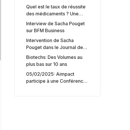
Quel est le taux de réussite
des médicaments ? Une
étude intéressante chez les
Interview de Sacha Pouget
Big Pharmas
sur BFM Business
Intervention de Sacha
Pouget dans le Journal des
Biotechs de Boursorama
Biotechs: Des Volumes au
plus bas sur 10 ans
05/02/2025: Aimpact
participe à une Conférence
sur l’accès aux marchés de
capitaux américains,
organisée par Jones Day en
collaboration avec le
Nasdaq et BNY