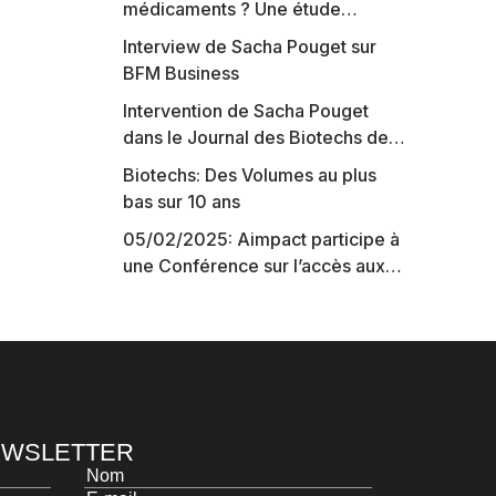
médicaments ? Une étude
intéressante chez les Big
Interview de Sacha Pouget sur
Pharmas
BFM Business
Intervention de Sacha Pouget
dans le Journal des Biotechs de
Boursorama
Biotechs: Des Volumes au plus
bas sur 10 ans
05/02/2025: Aimpact participe à
une Conférence sur l’accès aux
marchés de capitaux américains,
organisée par Jones Day en
collaboration avec le Nasdaq et
BNY
NEWSLETTER