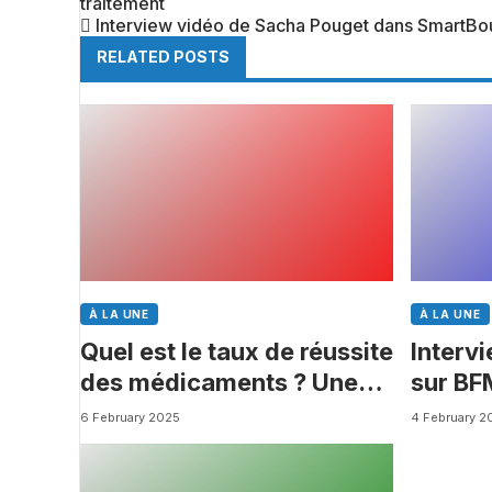
traitement
Interview vidéo de Sacha Pouget dans SmartBo
RELATED POSTS
À LA UNE
À LA UNE
Quel est le taux de réussite
Interv
des médicaments ? Une
sur BF
étude intéressante chez
6 February 2025
4 February 2
les Big Pharmas