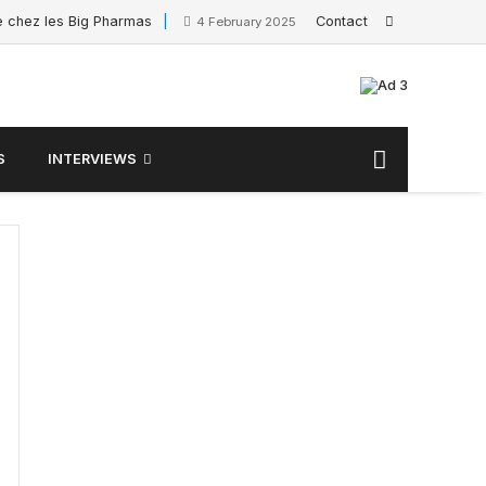
e chez les Big Pharmas
Interview de Sacha Pouget
Contact
4 February 2025
S
INTERVIEWS