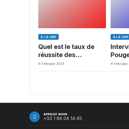
À LA UNE
À LA UNE
Quel est le taux de
Inter
réussite des
Pouge
médicaments ? Une
Busin
6 February 2025
4 February
étude intéressante
chez les Big Pharmas
APPELEZ-NOUS
+33 1 86 04 14 45