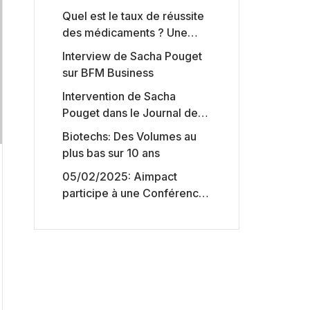
Quel est le taux de réussite
des médicaments ? Une
étude intéressante chez les
Interview de Sacha Pouget
Big Pharmas
sur BFM Business
Intervention de Sacha
Pouget dans le Journal des
Biotechs de Boursorama
Biotechs: Des Volumes au
plus bas sur 10 ans
05/02/2025: Aimpact
participe à une Conférence
sur l’accès aux marchés de
capitaux américains,
organisée par Jones Day en
collaboration avec le
Nasdaq et BNY