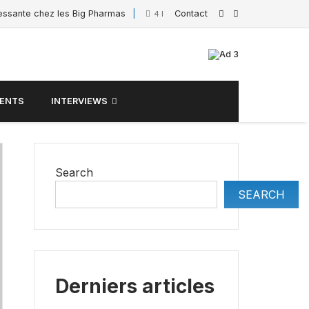
ressante chez les Big Pharmas
Contact
Interview de Sacha
4 February 2025
ENTS
INTERVIEWS
Search
SEARCH
Derniers articles