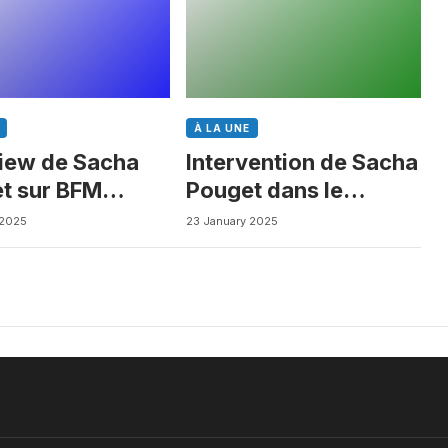
À LA UNE
view de Sacha
Intervention de Sacha
t sur BFM
Pouget dans le
ess
Journal des Biotechs
 2025
23 January 2025
de Boursorama