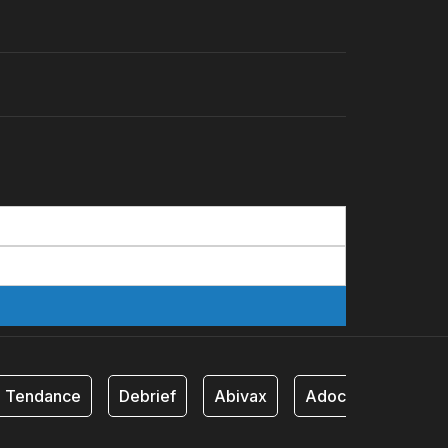
Tendance
Debrief
Abivax
Adocia
AB Sc