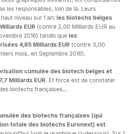
s les responsables, loin de là. Leurs
 haut niveau sur 1 an:
les biotechs belges
Milliards EUR
(contre 2,00 Milliards EUR au
Novembre 2016) tandis que
les
risées 4,85 Milliards EUR
(contre 3,00
rniers mois, en Septembre 2016).
alorisation cumulée des biotech belges et
7,7 Milliards EUR
. Et force est de constater
 des biotechs françaises…
cumulée des biotechs françaises (qui
ion totale des biotechs Euronext) est
aujourd’hui (voir le graphique ci-dessous). Sur 1