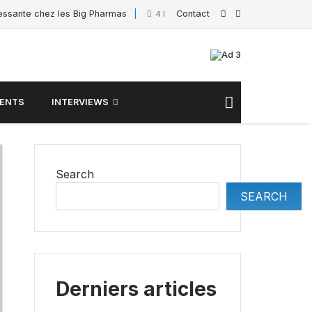
ressante chez les Big Pharmas
Contact
Interview de Sacha
4 February 2025
ENTS
INTERVIEWS
Search
SEARCH
Derniers articles