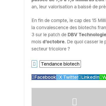
an, leur valorisation a baissé de pr
En fin de compte, le cap des 15 Mill
la convalescence des biotechs fran
3 sur le patch de
DBV Technologi
mois
d’octobre
. De quoi casser le
secteur tricolore ?
Tendance biotech
Facebook
X Twitter
LinkedIn
W