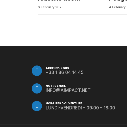
médicaments ? Une
Busin
6 February 2025
4 February
étude intéressante
chez les Big Pharmas
APPELEZ-NOUS
+33 1 86 04 14 45
NOTRE EMAIL
INFO@AIMPACT.NET
HORAIRES D’OUVERTURE
LUNDI-VENDREDI – 09:00 – 18:00