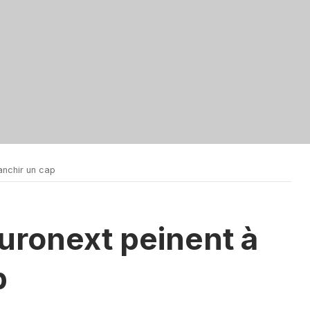
anchir un cap
uronext peinent à
p