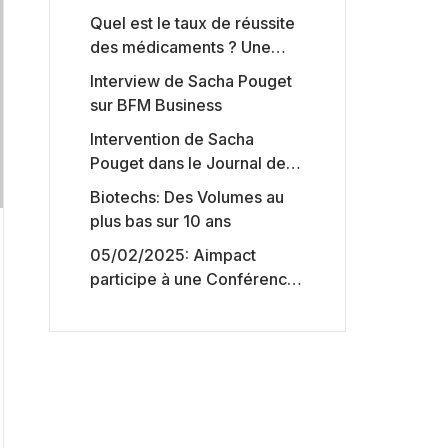
Quel est le taux de réussite
des médicaments ? Une
étude intéressante chez les
Interview de Sacha Pouget
Big Pharmas
sur BFM Business
Intervention de Sacha
Pouget dans le Journal des
Biotechs de Boursorama
Biotechs: Des Volumes au
plus bas sur 10 ans
05/02/2025: Aimpact
participe à une Conférence
sur l’accès aux marchés de
capitaux américains,
organisée par Jones Day en
collaboration avec le
Nasdaq et BNY