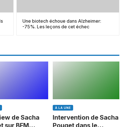
ls
Une biotech échoue dans Alzheimer:
-75%. Les leçons de cet échec
À LA UNE
view de Sacha
Intervention de Sacha
t sur BFM
Pouget dans le