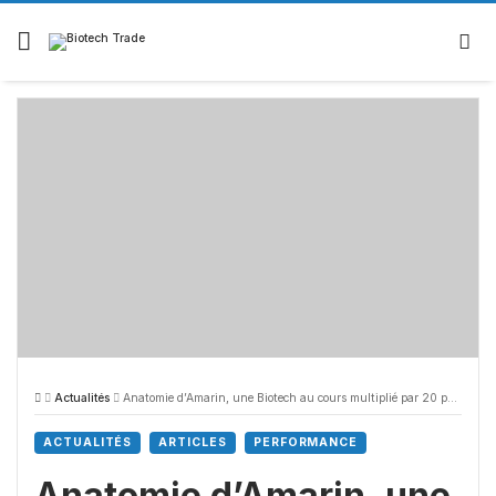
Actualités
Anatomie d’Amarin, une Biotech au cours multiplié par 20 puis divisé par 20 deux fois en 12 ans
ACTUALITÉS
ARTICLES
PERFORMANCE
Anatomie d’Amarin, une