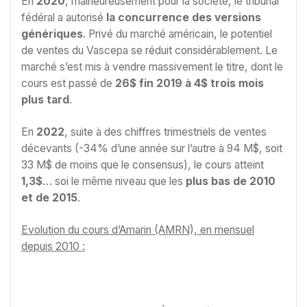
En
2020
, malheureusement pour la société, le tribunal
fédéral a autorisé
la concurrence des versions
génériques
. Privé du marché américain, le potentiel
de ventes du Vascepa se réduit considérablement. Le
marché s’est mis à vendre massivement le titre, dont le
cours est passé de
26$ fin 2019 à 4$ trois mois
plus tard
.
En
2022
, suite à des chiffres trimestriels de ventes
décevants (-34% d’une année sur l’autre à 94 M$, soit
33 M$ de moins que le consensus), le cours atteint
1,3$
… soi le même niveau que les
plus bas de 2010
et de 2015
.
Evolution du cours d’Amarin (AMRN), en mensuel
depuis 2010 :