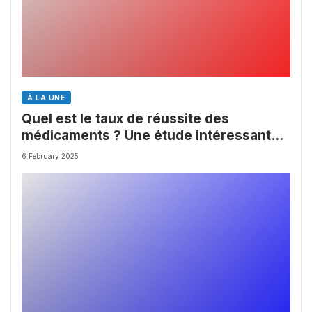
À LA UNE
Quel est le taux de réussite des
médicaments ? Une étude intéressante
chez les Big Pharmas
6 February 2025